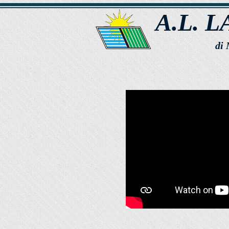
A.L. L
di 